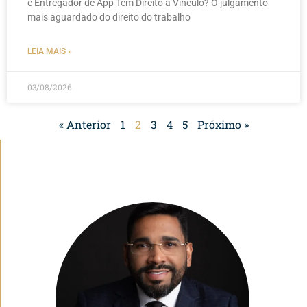
e Entregador de App Têm Direito a Vínculo? O julgamento
mais aguardado do direito do trabalho
LEIA MAIS »
03/08/2026
« Anterior
1
2
3
4
5
Próximo »