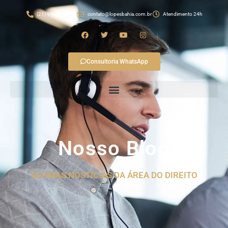
(21) 99982-4874
contato@lopesbahia.com.br
Atendimento 24h
Consultoria WhatsApp
Nosso Blog
ÚLTIMAS NOSTÍCIAS DA ÁREA DO DIREITO