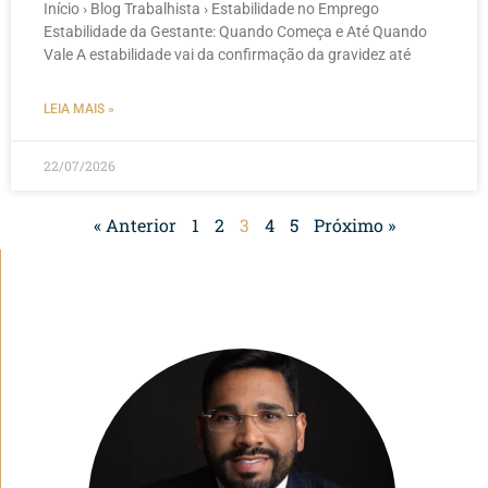
Início › Blog Trabalhista › Estabilidade no Emprego
Estabilidade da Gestante: Quando Começa e Até Quando
Vale A estabilidade vai da confirmação da gravidez até
LEIA MAIS »
22/07/2026
« Anterior
1
2
3
4
5
Próximo »