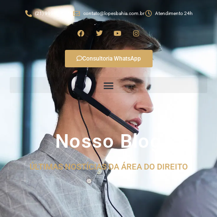
(21) 99982-4874
contato@lopesbahia.com.br
Atendimento 24h
Consultoria WhatsApp
Nosso Blog
ÚLTIMAS NOSTÍCIAS DA ÁREA DO DIREITO