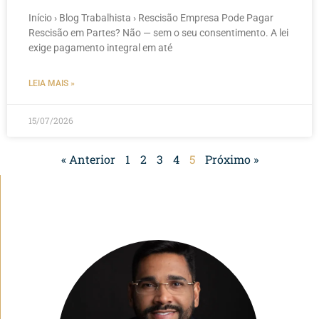
Início › Blog Trabalhista › Rescisão Empresa Pode Pagar
Rescisão em Partes? Não — sem o seu consentimento. A lei
exige pagamento integral em até
LEIA MAIS »
15/07/2026
« Anterior
1
2
3
4
5
Próximo »