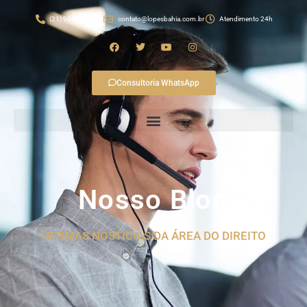
(21) 99982-4874
contato@lopesbahia.com.br
Atendimento 24h
Consultoria WhatsApp
Nosso Blog
ÚLTIMAS NOSTÍCIAS DA ÁREA DO DIREITO