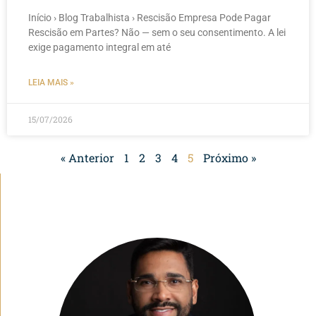
Início › Blog Trabalhista › Rescisão Empresa Pode Pagar
Rescisão em Partes? Não — sem o seu consentimento. A lei
exige pagamento integral em até
LEIA MAIS »
15/07/2026
« Anterior
1
2
3
4
5
Próximo »