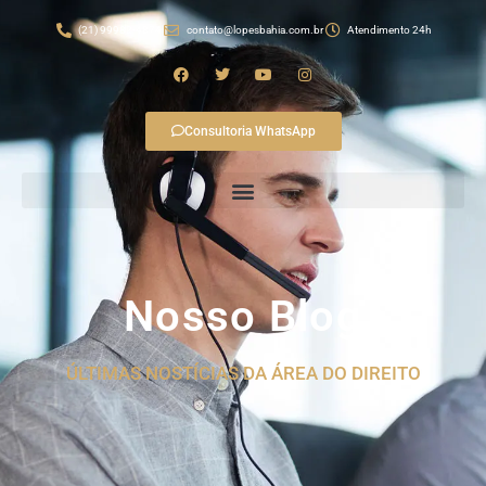
(21) 99982-4874
contato@lopesbahia.com.br
Atendimento 24h
Consultoria WhatsApp
Nosso Blog
ÚLTIMAS NOSTÍCIAS DA ÁREA DO DIREITO