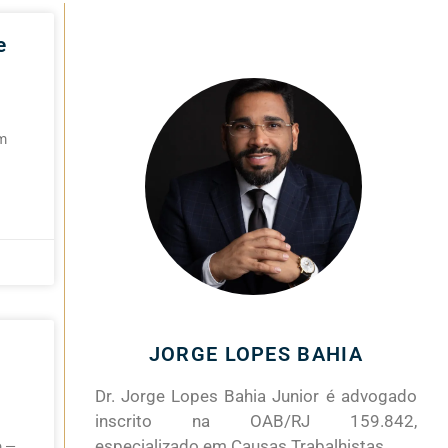
e
em
JORGE LOPES BAHIA
Dr. Jorge Lopes Bahia Junior é advogado
inscrito na OAB/RJ 159.842,
especializado em Causas Trabalhistas.
o —