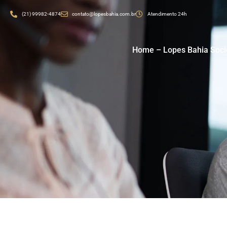
(21) 99982-4874
contato@lopesbahia.com.br
Atendimento 24h
Home – Lopes Bahia Soc