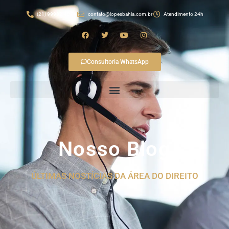
(21) 99982-4874
contato@lopesbahia.com.br
Atendimento 24h
Consultoria WhatsApp
Nosso Blog
ÚLTIMAS NOSTÍCIAS DA ÁREA DO DIREITO