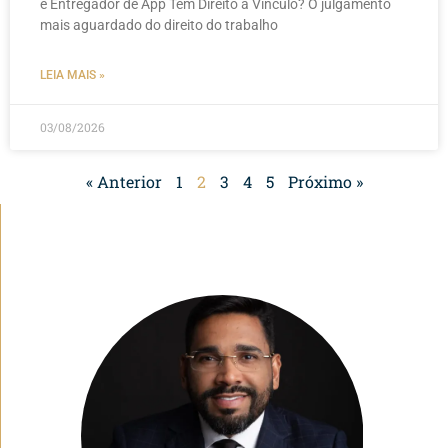
e Entregador de App Têm Direito a Vínculo? O julgamento
mais aguardado do direito do trabalho
LEIA MAIS »
03/08/2026
« Anterior
1
2
3
4
5
Próximo »