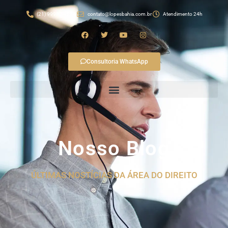
(21) 99982-4874
contato@lopesbahia.com.br
Atendimento 24h
Consultoria WhatsApp
Nosso Blog
ÚLTIMAS NOSTÍCIAS DA ÁREA DO DIREITO