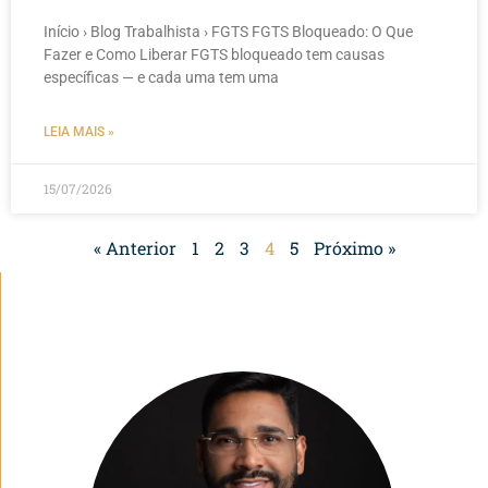
Início › Blog Trabalhista › FGTS FGTS Bloqueado: O Que
Fazer e Como Liberar FGTS bloqueado tem causas
específicas — e cada uma tem uma
LEIA MAIS »
15/07/2026
« Anterior
1
2
3
4
5
Próximo »