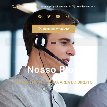
(21) 99982-4874
contato@lopesbahia.com.br
Atendimento 24h
Consultoria WhatsApp
Nosso Blog
ÚLTIMAS NOSTÍCIAS DA ÁREA DO DIREITO