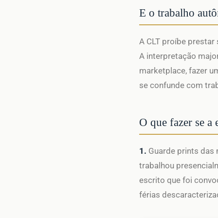
E o trabalho aut
A CLT proíbe prestar
A interpretação major
marketplace, fazer u
se confunde com trab
O que fazer se a
1.
Guarde prints das 
trabalhou presencialm
escrito que foi convo
férias descaracteriz