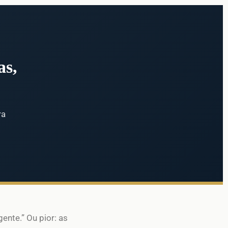
as,
ra
gente.” Ou pior: as