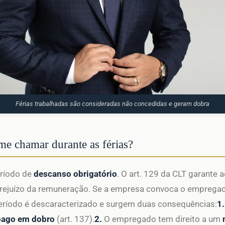
Férias trabalhadas são consideradas não concedidas e geram dobra
e chamar durante as férias?
eríodo de
descanso obrigatório
. O art. 129 da CLT garante
prejuízo da remuneração. Se a empresa convoca o empregad
 período é descaracterizado e surgem duas consequências:
1.
pago em dobro
(art. 137).
2.
O empregado tem direito a um