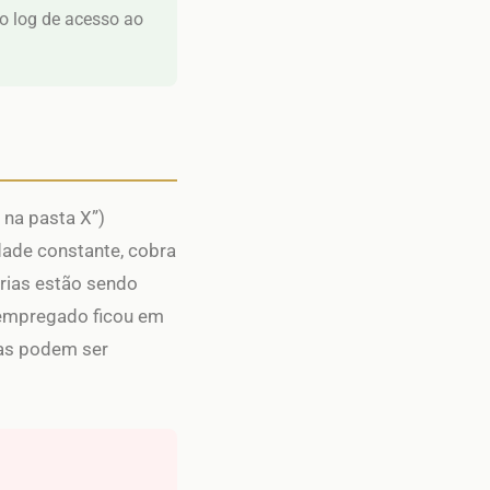
 o log de acesso ao
 na pasta X”)
dade constante, cobra
érias estão sendo
 empregado ficou em
ias podem ser