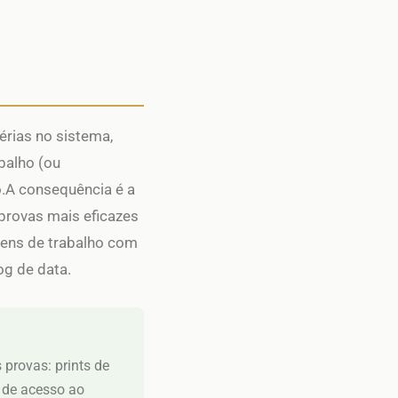
rias no sistema,
balho (ou
o.A consequência é a
provas mais eficazes
gens de trabalho com
og de data.
 provas: prints de
 de acesso ao