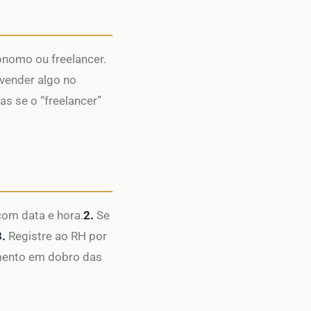
ônomo ou freelancer.
(vender algo no
s se o “freelancer”
com data e hora.
2.
Se
3.
Registre ao RH por
mento em dobro das