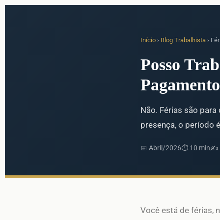
Início
›
Blog Trabalhista
› Fér
Posso Trab
Pagamento 
Não. Férias são para
presença, o período 
📅 Abril/2026⏱ 10 min✍️
Você está de férias, n