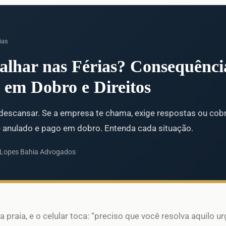
ias
alhar nas Férias? Consequênci
em Dobro e Direitos
 descansar. Se a empresa te chama, exige respostas ou cob
é anulado e pago em dobro. Entenda cada situação.
 Lopes Bahia Advogados
a praia, e o celular toca: “preciso que você resolva aquilo ur