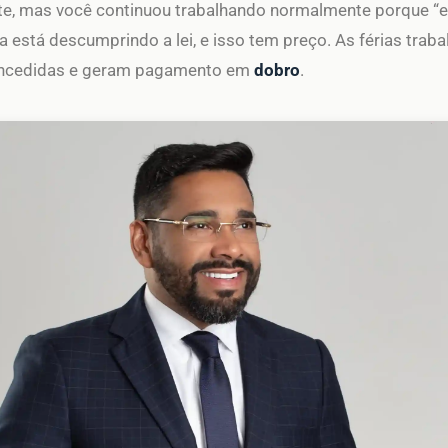
rite, mas você continuou trabalhando normalmente porque “
 está descumprindo a lei, e isso tem preço. As férias trab
oncedidas e geram pagamento em
dobro
.