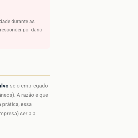
idade durante as
e responder por dano
alvo
se o empregado
âneos). A razão é que
 prática, essa
empresa) seria a