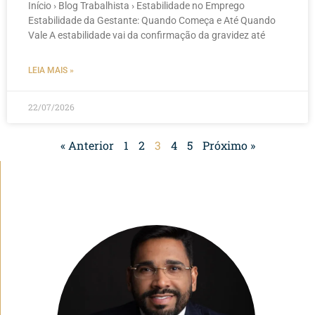
Início › Blog Trabalhista › Estabilidade no Emprego
Estabilidade da Gestante: Quando Começa e Até Quando
Vale A estabilidade vai da confirmação da gravidez até
LEIA MAIS »
22/07/2026
« Anterior
1
2
3
4
5
Próximo »