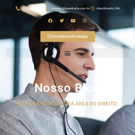
(21) 99982-4874
contato@lopesbahia.com.br
Atendimento 24h
Consultoria WhatsApp
Nosso Blog
ÚLTIMAS NOSTÍCIAS DA ÁREA DO DIREITO