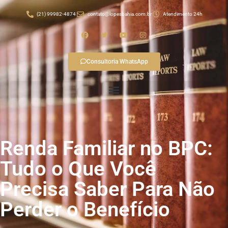
(21) 99982-4874
contato@lopesbahia.com.br
Atendimento 24h
Consultoria WhatsApp
Renda Familiar no BPC:
Tudo o Que Você
Precisa Saber Para Não
Perder o Benefício