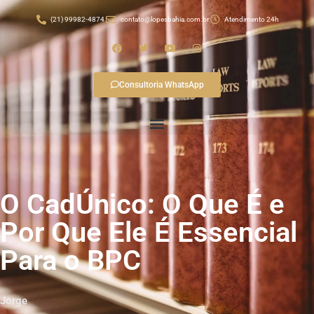
(21) 99982-4874
contato@lopesbahia.com.br
Atendimento 24h
Consultoria WhatsApp
O CadÚnico: O Que É e
Por Que Ele É Essencial
Para o BPC
Jorge