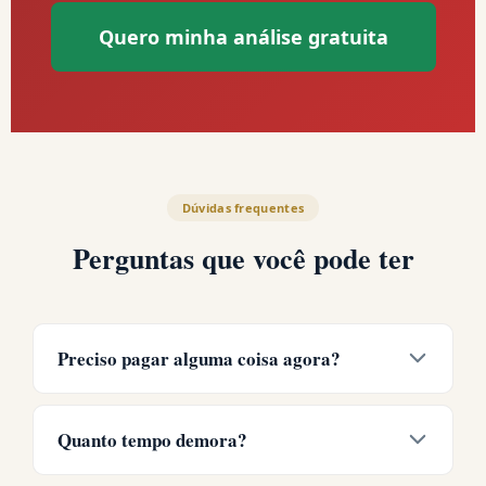
Quero minha análise gratuita
Dúvidas frequentes
Perguntas que você pode ter
Preciso pagar alguma coisa agora?
Não.
A análise é gratuita. Você só paga
honorários SE ganhar e QUANDO receber na
Quanto tempo demora?
Justiça.