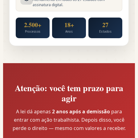
assinatura digital.
2.500+
18+
27
Processos
Anos
Estados
Atenção: você tem prazo para
agir
A lei dá apenas
2 anos após a demissão
para
entrar com ação trabalhista. Depois disso, você
perde o direito — mesmo com valores a receber.