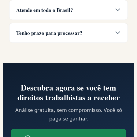
Em média, de 8 a 18 meses. Você acompanha
cada etapa em tempo real pelo WhatsApp.
Atende em todo o Brasil?
Sim, todos os 27 estados.
100% online pelo
WhatsApp. Documentos pelo celular, assinatura
Tenho prazo para processar?
digital. Correspondentes para audiências
presenciais.
Sim. 2 anos após a demissão.
Depois disso,
perde o direito mesmo tendo valores a receber.
Descubra agora se você tem
direitos trabalhistas a receber
Análise gratuita, sem compromisso. Você só
paga se ganhar.