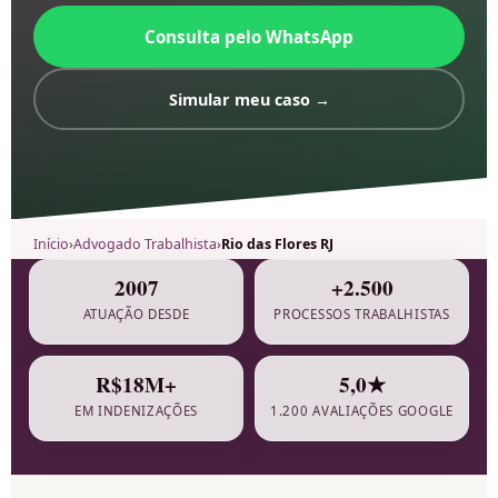
Consulta pelo WhatsApp
Simular meu caso →
Início
›
Advogado Trabalhista
›
Rio das Flores RJ
Atualizado: março 2026
2007
+2.500
ATUAÇÃO DESDE
PROCESSOS TRABALHISTAS
R$18M+
5,0★
EM INDENIZAÇÕES
1.200 AVALIAÇÕES GOOGLE