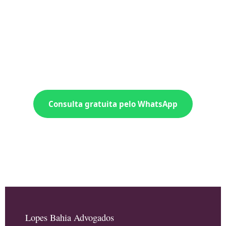
Se você trabalhou em Rio das Flores — na
fazenda, na fábrica, no hotel, na prefeitura ou
em qualquer setor — e não recebeu o que
era seu, fale agora com o Dr. Jorge Lopes
Bahia.
Consulta gratuita pelo WhatsApp
☎ (21) 99982-4874
Lopes Bahia Advogados