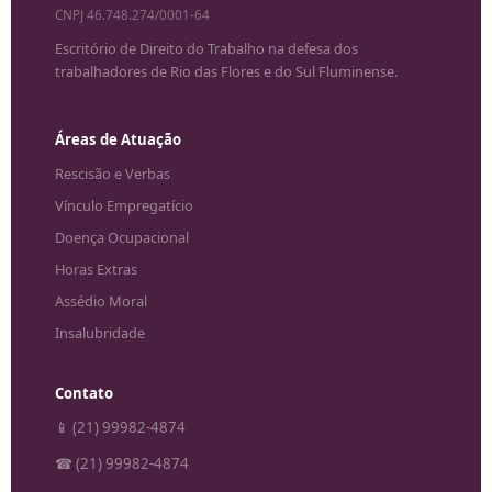
CNPJ 46.748.274/0001-64
Escritório de Direito do Trabalho na defesa dos
trabalhadores de Rio das Flores e do Sul Fluminense.
Áreas de Atuação
Rescisão e Verbas
Vínculo Empregatício
Doença Ocupacional
Horas Extras
Assédio Moral
Insalubridade
Contato
📱 (21) 99982-4874
☎ (21) 99982-4874