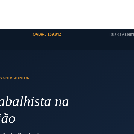
OAB/RJ 159.842
· Rua da Assembl
 BAHIA JUNIOR
balhista na
ião