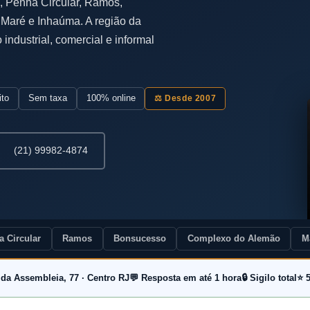
 Penha Circular, Ramos,
Maré e Inhaúma. A região da
industrial, comercial e informal
ito
Sem taxa
100% online
⚖️ Desde 2007
(21) 99982-4874
a Circular
Ramos
Bonsucesso
Complexo do Alemão
M
 da Assembleia, 77 · Centro RJ
💬 Resposta em até 1 hora
🔒 Sigilo total
⭐ 5