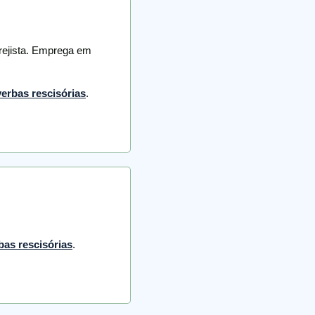
rejista. Emprega em
verbas rescisórias
.
bas rescisórias
.