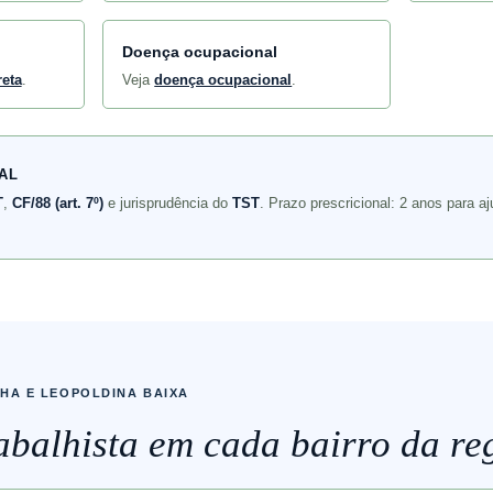
Doença ocupacional
reta
.
Veja
doença ocupacional
.
AL
T
,
CF/88 (art. 7º)
e jurisprudência do
TST
. Prazo prescricional: 2 anos para aj
NHA E LEOPOLDINA BAIXA
balhista em cada bairro da re