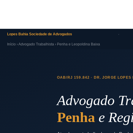
Lopes Bahia Sociedade de Advogados
·
Início
›
Advogado Trabalhista
› Penha e Leopoldina Baixa
OAB/RJ 159.842 · DR. JORGE LOPES
Advogado Tra
Penha
e Reg