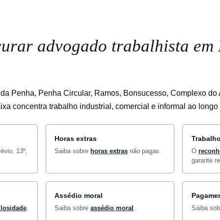
urar advogado trabalhista em
 da Penha, Penha Circular, Ramos, Bonsucesso, Complexo do 
xa concentra trabalho industrial, comercial e informal ao longo
Horas extras
Trabalho
révio, 13º,
Saiba sobre
horas extras
não pagas.
O
reconh
garante re
Assédio moral
Pagamen
ulosidade
.
Saiba sobre
assédio moral
.
Saiba so