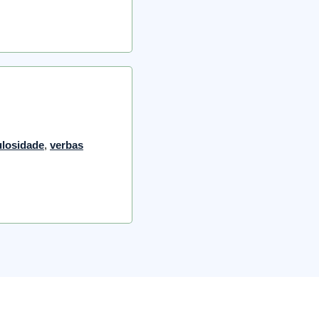
ulosidade
,
verbas