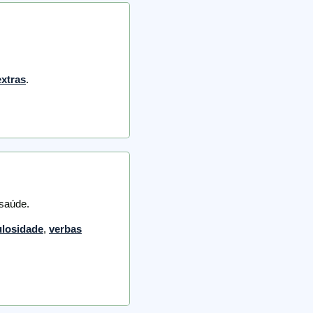
extras
.
 saúde.
ulosidade
,
verbas