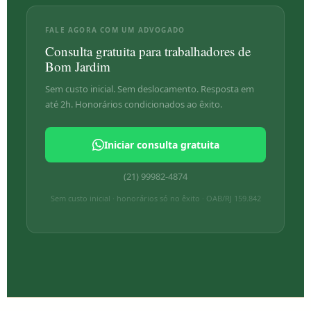
FALE AGORA COM UM ADVOGADO
Consulta gratuita para trabalhadores de
Bom Jardim
Sem custo inicial. Sem deslocamento. Resposta em
até 2h. Honorários condicionados ao êxito.
Iniciar consulta gratuita
(21) 99982-4874
Sem custo inicial · honorários só no êxito · OAB/RJ 159.842