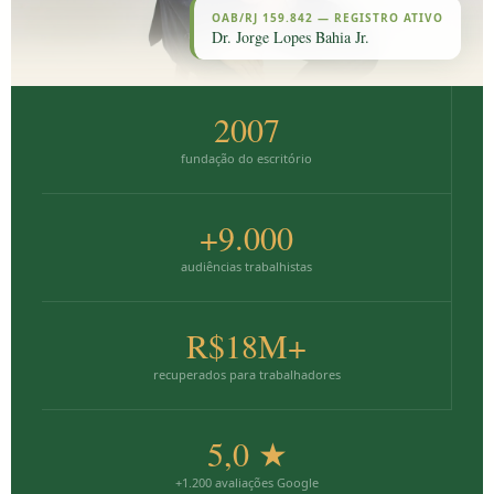
OAB/RJ 159.842 — REGISTRO ATIVO
Dr. Jorge Lopes Bahia Jr.
2007
fundação do escritório
+9.000
audiências trabalhistas
R$18M+
recuperados para trabalhadores
5,0 ★
+1.200 avaliações Google