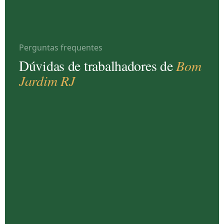
Perguntas frequentes
Dúvidas de trabalhadores de
Bom
Jardim RJ
Há advogado trabalhista atendendo em Bom
Jardim RJ?
Sim. O escritório
Lopes Bahia Advogados Associados
atende trabalhadores de Bom Jardim e de toda a
Região Serrana 100% online pelo WhatsApp — sem
necessidade de deslocamento ao Rio de Janeiro. Para
quem prefere o atendimento presencial, a sede fica no
Centro do Rio (Rua da Assembléia, 77 — Sala 2001).