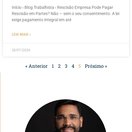
Início › Blog Trabalhista › Rescisão Empresa Pode Pagar
Rescisão em Partes? Não — sem o seu consentimento. A lei
exige pagamento integral em até
LEIA MAIS »
15/07/2026
« Anterior
1
2
3
4
5
Próximo »