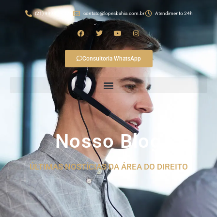
(21) 99982-4874
contato@lopesbahia.com.br
Atendimento 24h
Consultoria WhatsApp
Nosso Blog
ÚLTIMAS NOSTÍCIAS DA ÁREA DO DIREITO