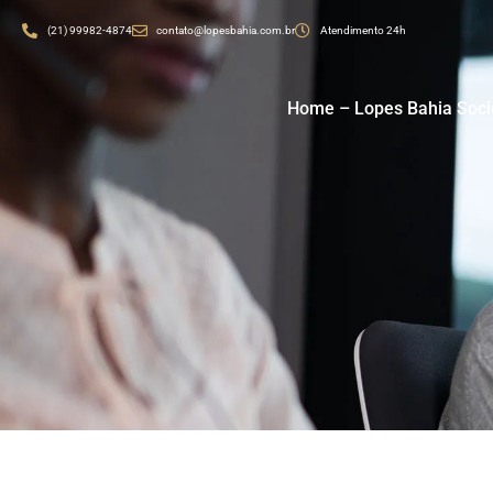
(21) 99982-4874
contato@lopesbahia.com.br
Atendimento 24h
Home – Lopes Bahia Soc