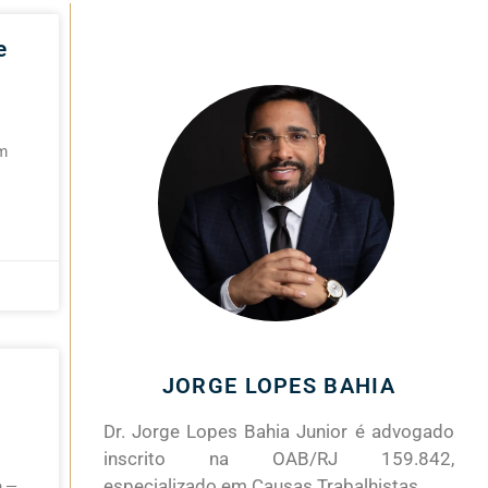
e
em
JORGE LOPES BAHIA
Dr. Jorge Lopes Bahia Junior é advogado
inscrito na OAB/RJ 159.842,
especializado em Causas Trabalhistas.
o —