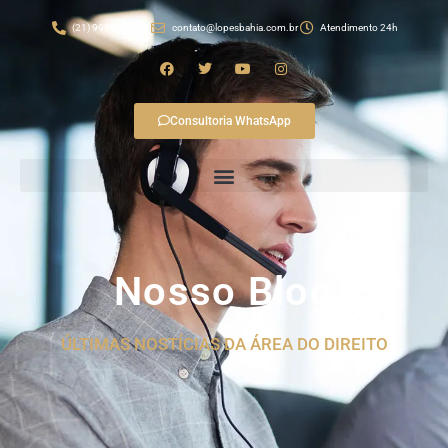
(21) 99982-4874
contato@lopesbahia.com.br
Atendimento 24h
Consultoria WhatsApp
Nosso Blog
ÚLTIMAS NOSTÍCIAS DA ÁREA DO DIREITO