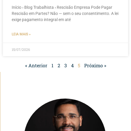
Início › Blog Trabalhista › Rescisão Empresa Pode Pagar
Rescisão em Partes? Não — sem o seu consentimento. A lei
exige pagamento integral em até
LEIA MAIS »
15/07/2026
« Anterior
1
2
3
4
5
Próximo »