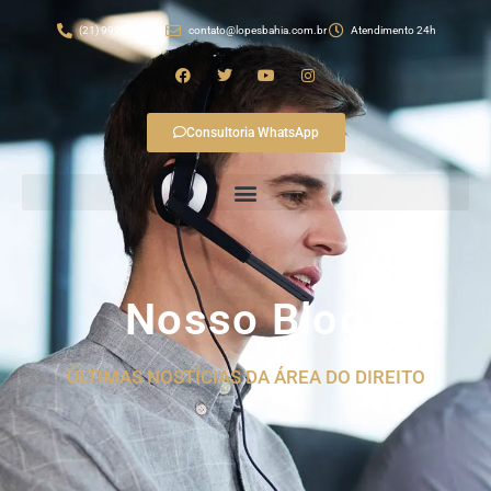
(21) 99982-4874
contato@lopesbahia.com.br
Atendimento 24h
Consultoria WhatsApp
Nosso Blog
ÚLTIMAS NOSTÍCIAS DA ÁREA DO DIREITO