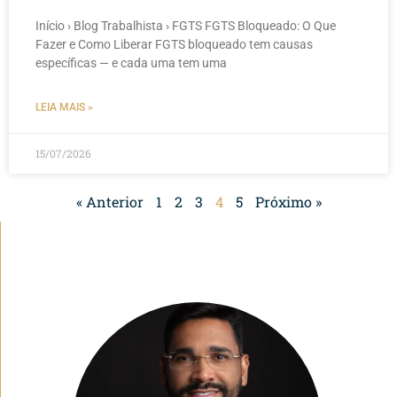
Início › Blog Trabalhista › FGTS FGTS Bloqueado: O Que
Fazer e Como Liberar FGTS bloqueado tem causas
específicas — e cada uma tem uma
LEIA MAIS »
15/07/2026
« Anterior
1
2
3
4
5
Próximo »