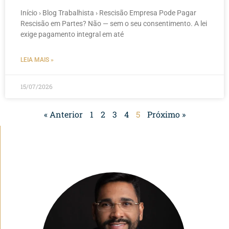
Início › Blog Trabalhista › Rescisão Empresa Pode Pagar
Rescisão em Partes? Não — sem o seu consentimento. A lei
exige pagamento integral em até
LEIA MAIS »
15/07/2026
« Anterior
1
2
3
4
5
Próximo »