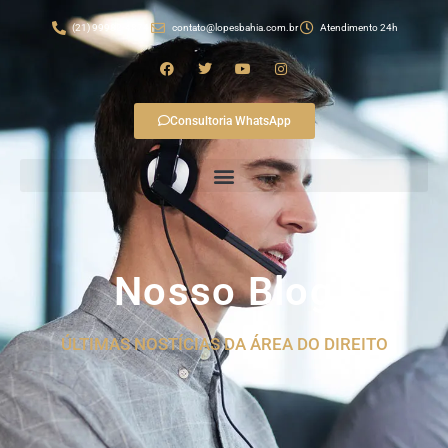
(21) 99982-4874
contato@lopesbahia.com.br
Atendimento 24h
Consultoria WhatsApp
Nosso Blog
ÚLTIMAS NOSTÍCIAS DA ÁREA DO DIREITO