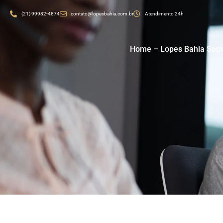
(21) 99982-4874
contato@lopesbahia.com.br
Atendimento 24h
Home – Lopes Bahia Soc