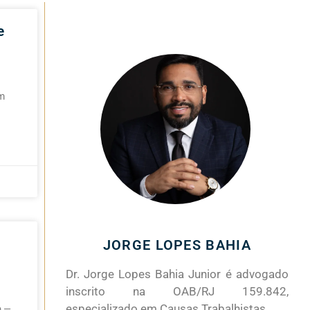
e
em
JORGE LOPES BAHIA
Dr. Jorge Lopes Bahia Junior é advogado
inscrito na OAB/RJ 159.842,
especializado em Causas Trabalhistas.
o —