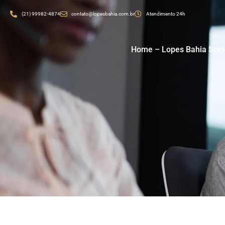
(21) 99982-4874
contato@lopesbahia.com.br
Atendimento 24h
Home – Lopes Bahia Soc