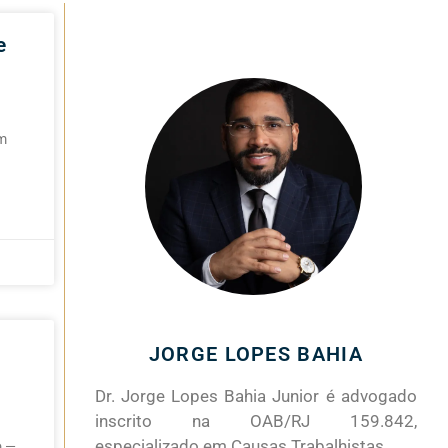
e
em
JORGE LOPES BAHIA
Dr. Jorge Lopes Bahia Junior é advogado
inscrito na OAB/RJ 159.842,
especializado em Causas Trabalhistas.
o —