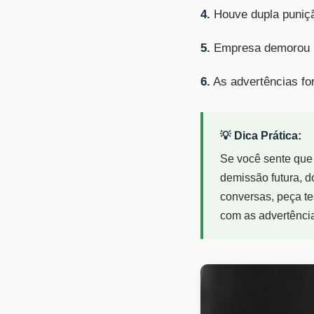
4.
Houve dupla puniçã
5.
Empresa demorou pa
6.
As advertências fora
💡 Dica Prática:
Se você sente que 
demissão futura, d
conversas, peça t
com as advertênci