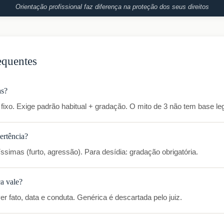
Orientação profissional faz diferença na proteção dos seus direitos
equentes
as?
fixo. Exige padrão habitual + gradação. O mito de 3 não tem base leg
ertência?
íssimas (furto, agressão). Para desídia: gradação obrigatória.
a vale?
 fato, data e conduta. Genérica é descartada pelo juiz.