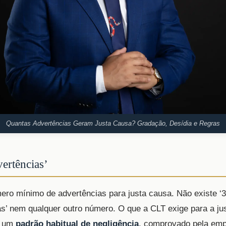
Quantas Advertências Geram Justa Causa? Gradação, Desídia e Regras
ertências’
ro mínimo de advertências para justa causa. Não existe ‘3
as’ nem qualquer outro número. O que a CLT exige para a ju
 é um
padrão habitual de negligência
, comprovado pela em