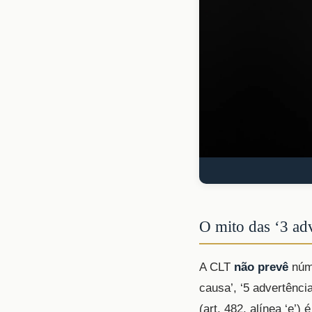
O mito das ‘3 adv
A CLT
não prevê
núme
causa’, ‘5 advertênci
(art. 482, alínea ‘e’)