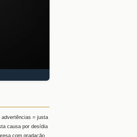
 advertências = justa
sta causa por desídia
presa com gradação