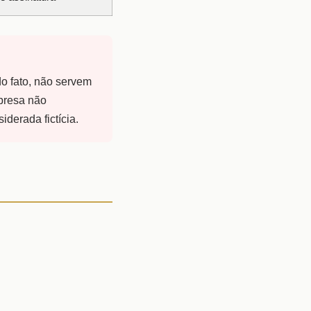
o fato, não servem
presa não
derada fictícia.