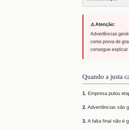
⚠️ Atenção:
Advertências genér
como prova de gra
consegue explicar 
Quando a justa ca
1.
Empresa pulou etap
2.
Advertências são g
3.
A falta final não é