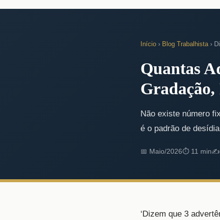
Início
›
Blog Trabalhista
› Di
Quantas A
Gradação, 
Não existe número fix
é o padrão de desídia
📅 Maio/2026⏱ 11 min✍️
‘Dizem que 3 advertên